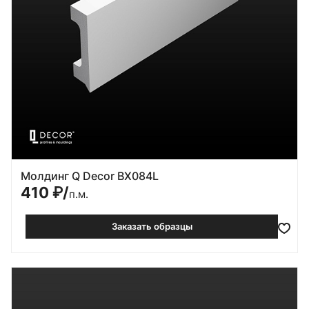
Молдинг Q Decor BX084L
410
₽/
п.м.
Заказать образцы