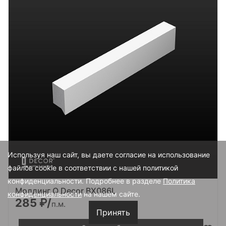
Используя наш сайт, вы даете согласие на использование
файлов cookie в соответствии с нашей политикой
конфиденциальности. Подробнее в разделе
Политика
Молдинг Q Decor BX086L
конфиденциальности
на нашем сайте.
285
₽/
п.м.
Принять