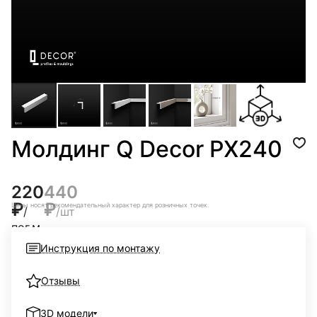
Молдинг Q Decor PX240
220
440
₽
₽
Цены носят рекомендательный характер для розничных точек.
/
/шт
пог.м
Цены
Инструкция по монтажу
носят
рекомендательный
характер
для
Отзывы
розничных
точек.
3D модели