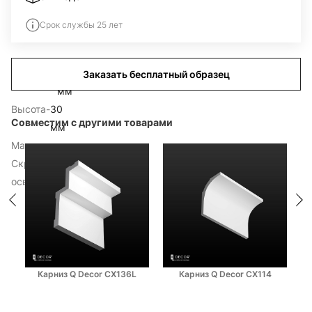
есплатный образец
Срок службы 25 лет
РХ240.dxf
РХ240.mtl
Толщина
-
23
Заказать бесплатный образец
РХ240.obj
мм
РХ240.stl
Высота
-
30
PX240.max
Совместим с другими товарами
мм
РХ240.ai
Материал
-
дюрополимер
Скрытое
-
нет
освещение
Карниз Q Decor CX136L
Карниз Q Decor CX114