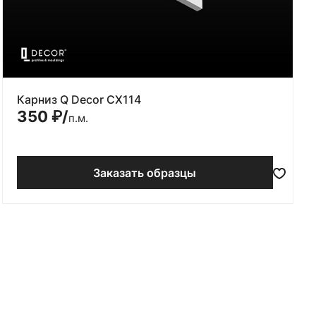
Карниз Q Decor CX114
350
₽/
п.м.
Заказать образцы