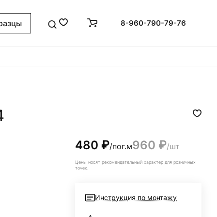
разцы
8-960-790-79-76
4
480
₽
960
₽
/пог.м
/шт
Цены носят рекомендательный характер для розничных
точек.
Инструкция по монтажу