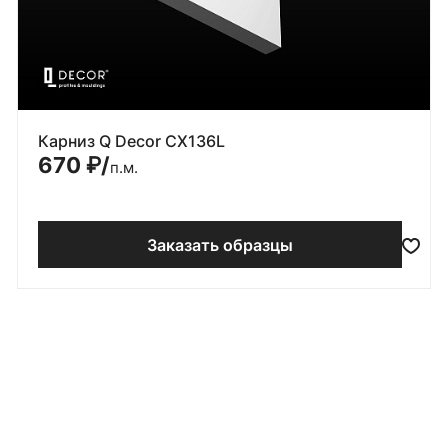
Карниз Q Decor CX136L
670
₽/
п.м.
Заказать образцы