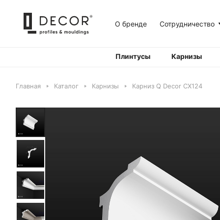
О бренде
Сотрудничество
Плинтусы
Карнизы
Главная
Каталог
Карнизы
Карниз Q Decor CX124