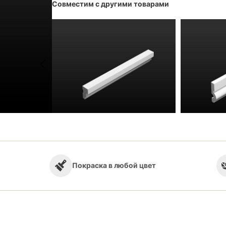
Совместим с другими товарами
r SX042
Молдинг Q Decor PX228
Молди
Покраска в любой цвет