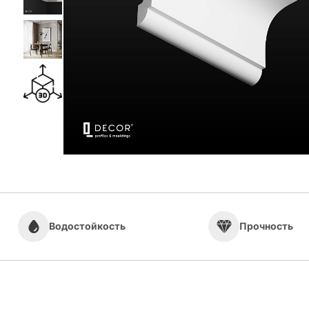
Плинтус Q Decor SX040
Плинтус Q Deco
Водостойкость
Прочность