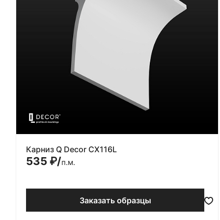
Карниз Q Decor CX116L
535
₽/
п.м.
Заказать образцы