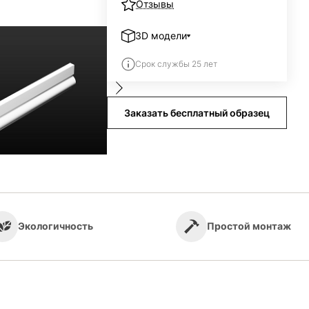
Отзывы
3D модели
Срок службы 25 лет
СХ124.dxf
СХ124.max
Заказать бесплатный образец
СХ124.stl
CX124.mtl
CX124.obj
СХ124.ai
нг Q Decor PX230
Молдинг Q Decor PX232
Экологичность
Простой монтаж