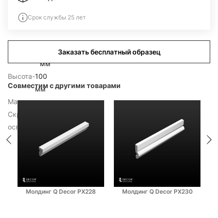
есплатный образец
Срок службы 25 лет
СХ132L.dxf
СХ132L.max
Толщина
-
60
Заказать бесплатный образец
СХ132L.stl
мм
CX132.mtl
Высота
-
100
CX132.obj
Совместим с другими товарами
мм
СХ132L.ai
Материал
-
дюрополимер
Скрытое
-
есть
освещение
Молдинг Q Decor PX228
Молдинг Q Decor PX230