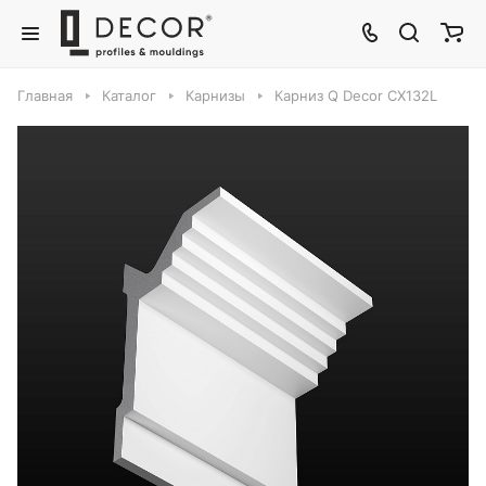
Главная
Каталог
Карнизы
Карниз Q Decor CX132L