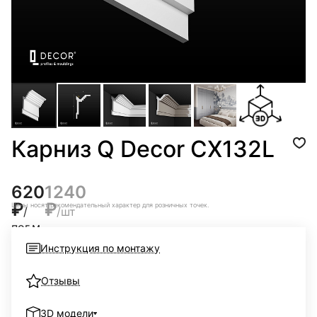
Карниз Q Decor CX132L
620
1240
₽
₽
Цены носят рекомендательный характер для розничных точек.
/
/шт
пог.м
Цены
Инструкция по монтажу
носят
рекомендательный
характер
для
Отзывы
розничных
точек.
3D модели