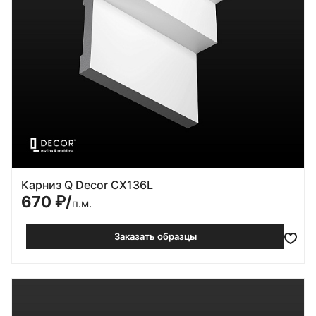
Карниз Q Decor CX136L
670
₽/
п.м.
Заказать образцы