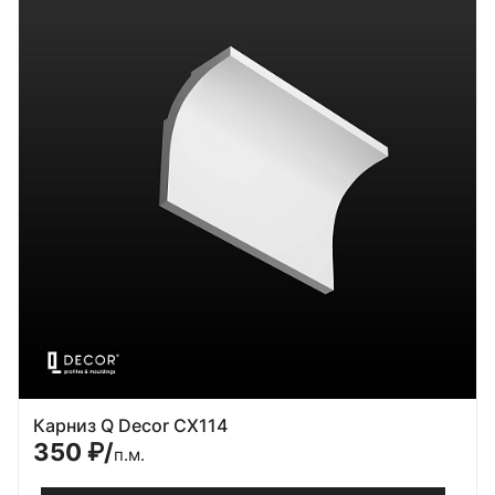
Карниз Q Decor CX114
350
₽/
п.м.