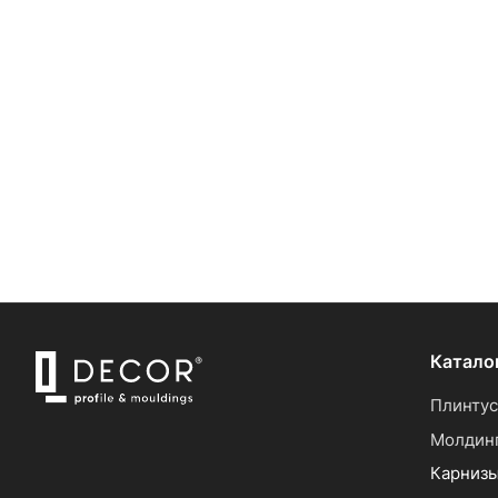
Катало
Плинту
Молдин
Карниз