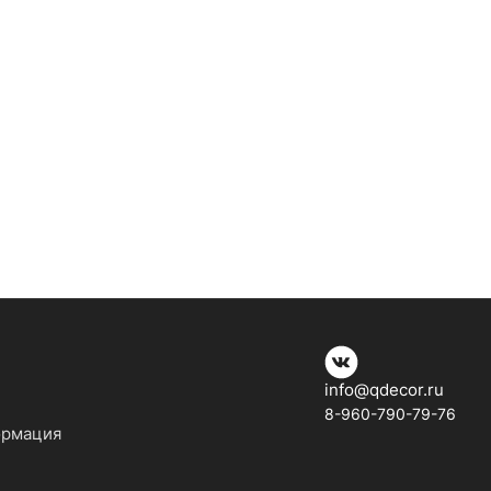
info@qdecor.ru
8-960-790-79-76
ормация